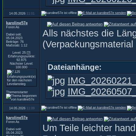
14.05.2026
11:01
karoline57e
Foren As
Alls nächstes die Län
Dabei seit:
05.04.2023
(Verpackungsmaterial )
Beiträge: 76
Maßstab: 1:12
Level: 25
[?]
Erfahrungspunkte:
92.875
Nächster Level:
Dateianhänge:
100.000
IMG_20260221_
IMG_20260507_1
Themenstarter
14.05.2026
11:09
karoline57e
Foren As
Um Teile leichter han
Dabei seit:
05.04.2023