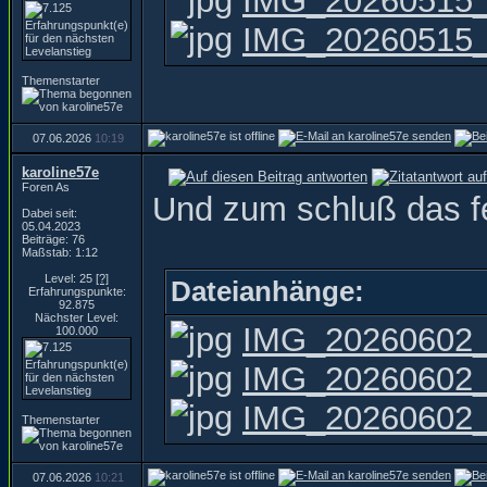
IMG_20260515_
IMG_20260515_
Themenstarter
07.06.2026
10:19
karoline57e
Foren As
Und zum schluß das fe
Dabei seit:
05.04.2023
Beiträge: 76
Maßstab: 1:12
Level: 25
[?]
Dateianhänge:
Erfahrungspunkte:
92.875
Nächster Level:
IMG_20260602_
100.000
IMG_20260602_
IMG_20260602_
Themenstarter
07.06.2026
10:21