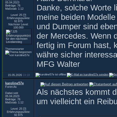
05.04.2023
Danke, solche Worte l
Beiträge: 76
Maßstab: 1:12
meine beiden Modelle
Level: 25
[?]
Erfahrungspunkte:
92.875
und Dumper sind ebenf
Nächster Level:
100.000
der Mercedes. Wenn du 
fertig im Forum hast, 
Themenstarter
währe sicher interess
MFG Walter
15.05.2026
19:18
karoline57e
Foren As
Als nächstes kommt di
Dabei seit:
05.04.2023
um vielleicht ein Rei
Beiträge: 76
Maßstab: 1:12
Level: 25
[?]
Erfahrungspunkte:
92.875