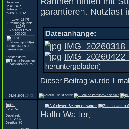
Rahmen hinten mit St
Dabei seit:
05.04.2023
garantieren. Nutzlast
Beiträge: 76
Maßstab: 1:12
Level: 25
[?]
Erfahrungspunkte:
92.875
Nächster Level:
Dateianhänge:
100.000
IMG_20260318_
IMG_20260422_1
Themenstarter
heruntergeladen)
Dieser Beitrag wurde 1 mal
15.05.2026
19:43
heini
Foren As
Hallo Walter,
Dabei seit:
11.12.2005
Beiträge: 83