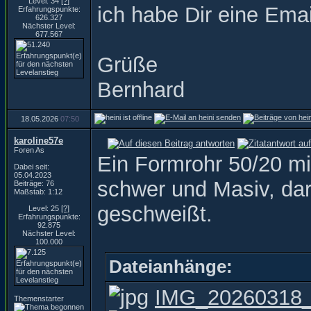
Level: 34
[?]
ich habe Dir eine Ema
Erfahrungspunkte:
626.327
Nächster Level:
677.567
Grüße
Bernhard
18.05.2026
07:50
karoline57e
Foren As
Ein Formrohr 50/20 m
Dabei seit:
05.04.2023
schwer und Masiv, da
Beiträge: 76
Maßstab: 1:12
geschweißt.
Level: 25
[?]
Erfahrungspunkte:
92.875
Nächster Level:
100.000
Dateianhänge:
IMG_20260318_
Themenstarter