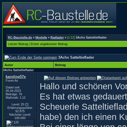
RC-Baustelle.de
»
Modelle
»
Radlader
»
[1:12]
3Achs Satteltieflader
Letzter Beitrag
|
Erster ungelesener Beitrag
3Achs Satteltieflader
Autor
Beitrag
3Achs Satteltieflader
karoline57e
Foren As
Hallo und schönen Vo
Dabei seit:
05.04.2023
Es hat etwas gedauert,
Beiträge: 76
Maßstab: 1:12
Scheuerle Satteltiefla
Level: 25
[?]
Erfahrungspunkte:
92.875
habe) den ich einen 
Nächster Level:
100.000