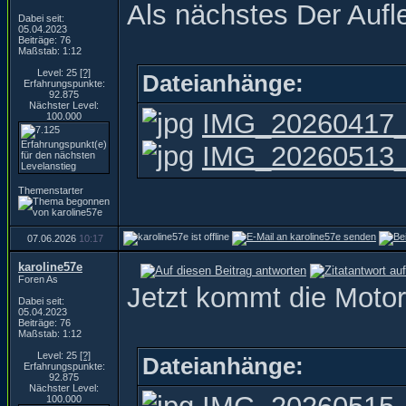
Als nächstes Der Aufl
Dabei seit:
05.04.2023
Beiträge: 76
Maßstab: 1:12
Level: 25
[?]
Dateianhänge:
Erfahrungspunkte:
92.875
Nächster Level:
IMG_20260417_
100.000
IMG_20260513_0
Themenstarter
07.06.2026
10:17
karoline57e
Foren As
Jetzt kommt die Motor
Dabei seit:
05.04.2023
Beiträge: 76
Maßstab: 1:12
Level: 25
[?]
Dateianhänge:
Erfahrungspunkte:
92.875
Nächster Level:
100.000