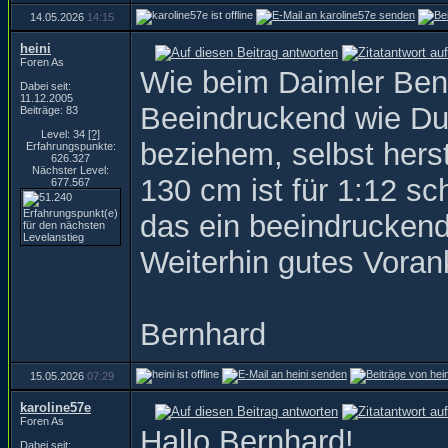
14.05.2026
14:15
heini
Foren As
Wie beim Daimler Ben
Dabei seit:
11.12.2005
Beeindruckend wie Du v
Beiträge: 83
Level: 34
[?]
beziehem, selbst hers
Erfahrungspunkte:
626.327
Nächster Level:
130 cm ist für 1:12 s
677.567
das ein beeindruckend
Weiterhin gutes Vora
Bernhard
15.05.2026
07:29
karoline57e
Foren As
Hallo Bernhard!
Dabei seit: