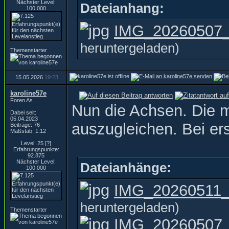
Nächster Level:
Dateianhang:
100.000
IMG_20260507_1
heruntergeladen)
Themenstarter
15.05.2026
19:23
karoline57e
Foren As
Nun die Achsen. Die m
Dabei seit:
05.04.2023
auszugleichen. Bei ers
Beiträge: 76
Maßstab: 1:12
Level: 25
[?]
Erfahrungspunkte:
92.875
Nächster Level:
Dateianhänge:
100.000
IMG_20260511_1
heruntergeladen)
Themenstarter
IMG_20260507_