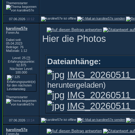
Themenstarter
07.06.2026
10:12
karoline57e
Foren As
Hier die Photos
Dabei seit:
05.04.2023
Beiträge: 76
Maßstab: 1:12
Level: 25
[?]
Dateianhänge:
Erfahrungspunkte:
92.875
Nächster Level:
IMG_20260511_1
100.000
heruntergeladen)
IMG_20260511_
Themenstarter
IMG_20260511_1
07.06.2026
10:14
karoline57e
Foren As