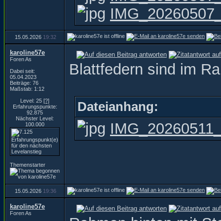
IMG_20260507_1
15.05.2026
19:32
karoline57e
Foren As
Blattfedern sind im R
Dabei seit:
05.04.2023
Beiträge: 76
Maßstab: 1:12
Level: 25
[?]
Dateianhang:
Erfahrungspunkte:
92.875
Nächster Level:
IMG_20260511_1
100.000
Themenstarter
15.05.2026
19:36
karoline57e
Foren As