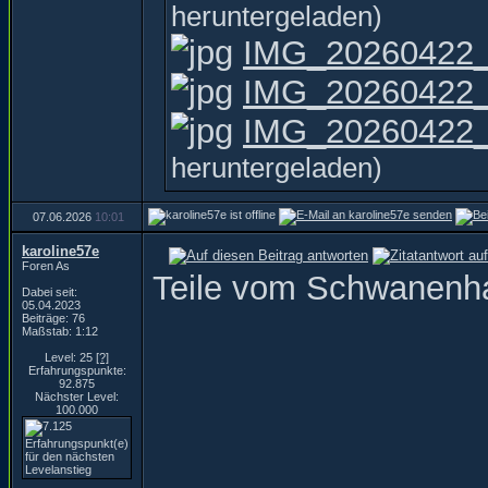
heruntergeladen)
IMG_20260422_
IMG_20260422_
IMG_20260422_1
heruntergeladen)
07.06.2026
10:01
karoline57e
Foren As
Teile vom Schwanenh
Dabei seit:
05.04.2023
Beiträge: 76
Maßstab: 1:12
Level: 25
[?]
Erfahrungspunkte:
92.875
Nächster Level:
100.000