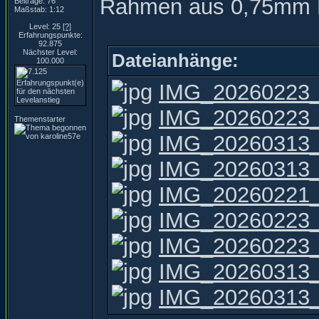
Rahmen aus 0,75mm 
Beiträge: 76
Maßstab: 1:12
Level: 25
[?]
Erfahrungspunkte:
92.875
Nächster Level:
Dateianhänge:
100.000
IMG_20260223_
IMG_20260223_
Themenstarter
IMG_20260313_
IMG_20260313_
IMG_20260221_
IMG_20260223_
IMG_20260223_
IMG_20260313_
IMG_20260313_