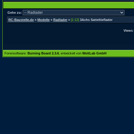
Gehe zu:
RC-Baustelle.de
»
Modelle
»
Radlader
»
[1:12]
3Achs Satteltieflader
Views 
Forensoftware:
Burning Board 2.3.6
, entwickelt von
WoltLab GmbH