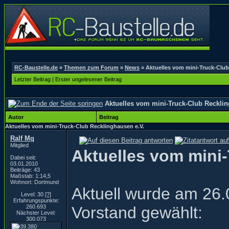
RC-Baustelle.de
»
Themen zum Forum
»
News
»
Aktuelles vom mini-Truck-Club
Letzter Beitrag
|
Erster ungelesener Beitrag
Aktuelles vom mini-Truck-Club Recklin
Autor
Beitrag
Aktuelles vom mini-Truck-Club Recklinghausen e.V.
Ralf Mq
Mitglied
Aktuelles vom mini
Dabei seit:
03.01.2010
Beiträge: 43
Maßstab: 1:14,5
Wohnort: Dortmund
Aktuell wurde am 26
Level: 30
[?]
Erfahrungspunkte:
260.693
Vorstand gewählt:
Nächster Level:
300.073