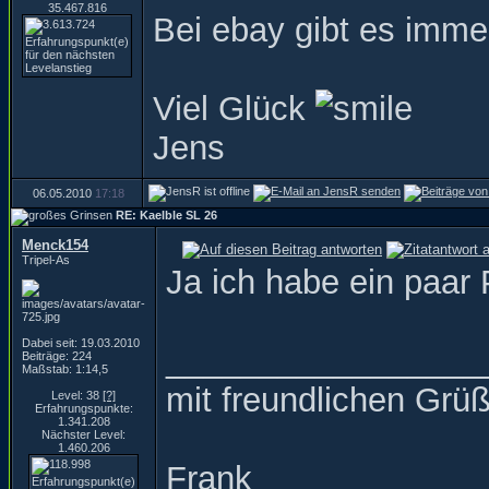
35.467.816
Bei ebay gibt es imm
Viel Glück
Jens
06.05.2010
17:18
RE: Kaelble SL 26
Menck154
Tripel-As
Ja ich habe ein paar
Dabei seit: 19.03.2010
_________________
Beiträge: 224
Maßstab: 1:14,5
mit freundlichen Grü
Level: 38
[?]
Erfahrungspunkte:
1.341.208
Nächster Level:
1.460.206
Frank