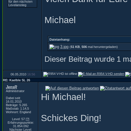
Michael
Dateianhang:
3.jpg
(
51 KB
,
506
mal heruntergeladen)
Dieser Beitrag wurde 1 ma
06.05.2010
16:56
RE: Kaelble SL 26
JensR
Administrator
Hi Michael!
Dabei seit:
16.01.2010
Beiträge: 5.265
Maßstab: 1:14,5
Wohnort: England
Schickes Ding!
Level: 57
[?]
Erfahrungspunkte:
31.854.092
Nächster Level: