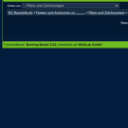
Gehe zu:
RC-Baustelle.de
»
Fragen und Antworten zu . . . . . .
»
Pläne und Zeichnungen
»
View
Forensoftware:
Burning Board 2.3.6
, entwickelt von
WoltLab GmbH