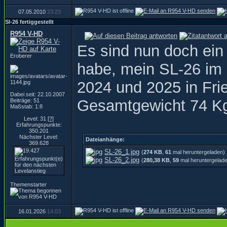
07.05.2010
23:23
Sl-26 fertiggestellt
R954 V-HD
Es sind nun doch ein
Eroberer
habe, mein SL-26 im M
2024 und 2025 in Fri
Dabei seit: 22.10.2007
Gesamtgewicht 74 Kg
Beiträge: 51
Maßstab: 1:8
Level: 31
[?]
Erfahrungspunkte:
350.201
Nächster Level:
Dateianhänge:
369.628
SL-26_1.jpg
(
274 KB
,
61
mal heruntergeladen)
SL-26_2.jpg
(
280,38 KB
,
59
mal heruntergelad
Themenstarter
16.01.2026
14:03