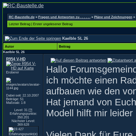
RC-Baustelle.de
»
Fragen und Antworten zu . . . . . .
»
Pläne und Zeichnungen
»
Letzter Beitrag
|
Erster ungelesener Beitrag
Kaelble SL 26
Autor
Beitrag
Kaelble SL 26
R954 V-HD
Hallo Forumsgemein
Eroberer
ich möchte einen Ra
aufbauen wie den von
Dabei seit: 22.10.2007
Hat jemand von Euch 
Beiträge: 51
Maßstab: 1:8
Modell hilft mir leide
Level: 31
[?]
Erfahrungspunkte:
350.201
Nächster Level:
369.628
Vielen Dank für Eure