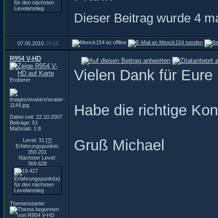
Dieser Beitrag wurde 4 ma
07.05.2010
19:16
R954 V-HD
Vielen Dank für Eure
Eroberer
Habe die richtige Ko
Dabei seit: 22.10.2007
Beiträge: 51
Maßstab: 1:8
Gruß Michael
Level: 31
[?]
Erfahrungspunkte:
350.201
Nächster Level:
369.628
Themenstarter