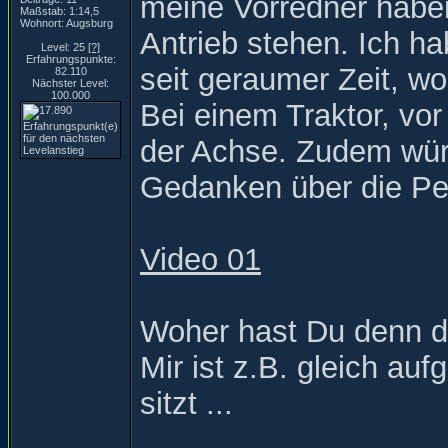
meine Vorredner haben 
Maßstab: 1:14,5
Wohnort: Augsburg
Antrieb stehen. Ich h
Level: 25
[?]
Erfahrungspunkte:
seit geraumer Zeit, w
82.110
Nächster Level:
100.000
Bei einem Traktor, vor
der Achse. Zudem würd
Gedanken über die P
Video 01
Woher hast Du denn d
Mir ist z.B. gleich aufg
sitzt ...