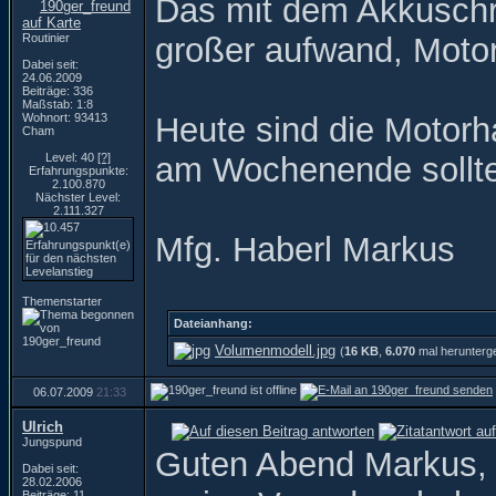
Das mit dem Akkuschr
Routinier
großer aufwand, Moto
Dabei seit:
24.06.2009
Beiträge: 336
Maßstab: 1:8
Wohnort: 93413
Heute sind die Motorh
Cham
Level: 40
[?]
am Wochenende sollte
Erfahrungspunkte:
2.100.870
Nächster Level:
2.111.327
Mfg. Haberl Markus
Themenstarter
Dateianhang:
Volumenmodell.jpg
(
16 KB
,
6.070
mal herunterg
06.07.2009
21:33
Ulrich
Jungspund
Guten Abend Markus,
Dabei seit:
28.02.2006
Beiträge: 11