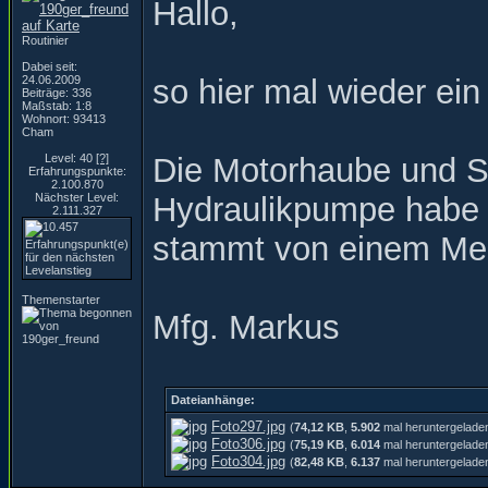
Hallo,
Routinier
Dabei seit:
24.06.2009
so hier mal wieder ein 
Beiträge: 336
Maßstab: 1:8
Wohnort: 93413
Cham
Level: 40
[?]
Die Motorhaube und Se
Erfahrungspunkte:
2.100.870
Nächster Level:
Hydraulikpumpe habe ic
2.111.327
stammt von einem Mer
Themenstarter
Mfg. Markus
Dateianhänge:
Foto297.jpg
(
74,12 KB
,
5.902
mal heruntergelade
Foto306.jpg
(
75,19 KB
,
6.014
mal heruntergelade
Foto304.jpg
(
82,48 KB
,
6.137
mal heruntergelade