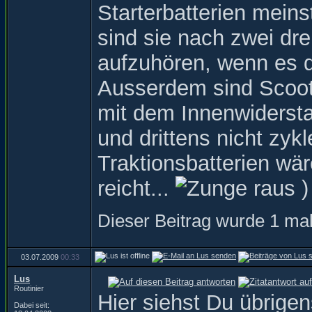
Starterbatterien meinst
sind sie nach zwei dre
aufzuhören, wenn es 
Ausserdem sind Scoote
mit dem Innenwidersta
und drittens nicht zyk
Traktionsbatterien wär
reicht...
)
Dieser Beitrag wurde 1 mal
03.07.2009
00:33
Lus
Routinier
Hier siehst Du übrig
Dabei seit: