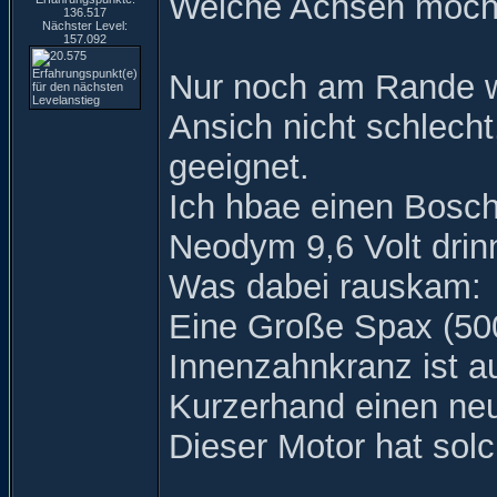
Welche Achsen möch
136.517
Nächster Level:
157.092
Nur noch am Rande w
Ansich nicht schlecht
geeignet.
Ich hbae einen Bosc
Neodym 9,6 Volt drin
Was dabei rauskam:
Eine Große Spax (500
Innenzahnkranz ist 
Kurzerhand einen neu
Dieser Motor hat sol