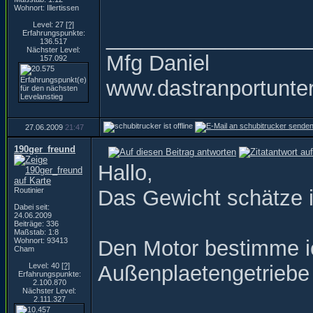
Wohnort: Illertissen
Level: 27
[?]
_________________
Erfahrungspunkte:
136.517
Nächster Level:
Mfg Daniel
157.092
www.dastranportunte
27.06.2009
21:47
190ger_freund
Hallo,
Routinier
Das Gewicht schätze 
Dabei seit:
24.06.2009
Beiträge: 336
Maßstab: 1:8
Wohnort: 93413
Den Motor bestimme ic
Cham
Level: 40
[?]
Außenplaetengetriebe 
Erfahrungspunkte:
2.100.870
Nächster Level:
2.111.327