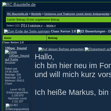
RC-Baustelle.de
»
Modelle
»
Unimogs und Traktoren sowie deren Anbaugeräte
Letzter Beitrag
|
Erster ungelesener Beitrag
[1]
Seiten (12):
2
3
nächste »
...
letzte »
Claas Xerion 1:8
Autor
Beitrag
Claas Xerion 1:8
190ger_freund
Hallo,
Routinier
ich bin hier neu im Fo
Dabei seit:
24.06.2009
und will mich kurz vors
Beiträge: 336
Maßstab: 1:8
Wohnort: 93413
Cham
Level: 40
[?]
Ich heiße Markus, bin
Erfahrungspunkte:
2.100.870
Nächster Level:
2.111.327