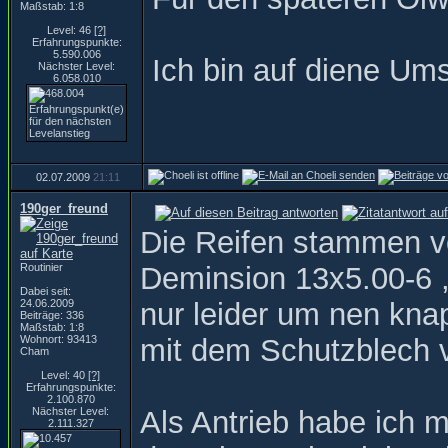
Maßstab: 1:8
Level: 46
[?]
Erfahrungspunkte:
5.590.006
Ich bin auf diene Um
Nächster Level:
6.058.010
02.07.2009
21:11
190ger_freund
Die Reifen stammen v
Routinier
Deminsion 13x5.00-6 
Dabei seit:
24.06.2009
nur leider um nen kna
Beiträge: 336
Maßstab: 1:8
Wohnort: 93413
mit dem Schutzblech v
Cham
Level: 40
[?]
Erfahrungspunkte:
2.100.870
Nächster Level:
Als Antrieb habe ich 
2.111.327