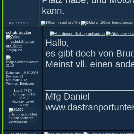
kann.
08.07.2009
21:37
schubitrucker
Hallo,
Jungspund
es gibt doch von Bru
Meinst vll. einen and
Dabei seit: 19.10.2008
Beiträge: 21
Maßstab: 1:12
_________________
Wohnort: Illertissen
Level: 27
[?]
Mfg Daniel
Erfahrungspunkte:
136.517
Nächster Level:
www.dastranportunte
157.092