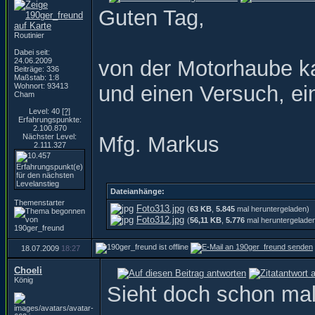
Guten Tag,
Routinier
Dabei seit:
24.06.2009
von der Motorhaube ka
Beiträge: 336
Maßstab: 1:8
Wohnort: 93413
und einen Versuch, e
Cham
Level: 40
[?]
Erfahrungspunkte:
2.100.870
Nächster Level:
Mfg. Markus
2.111.327
Dateianhänge:
Themenstarter
Foto313.jpg
(
63 KB
,
5.845
mal heruntergeladen)
Foto312.jpg
(
56,11 KB
,
5.776
mal heruntergelade
18.07.2009
18:27
Choeli
König
Sieht doch schon ma