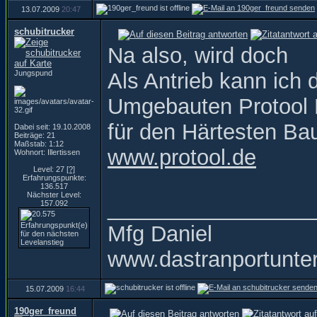
13.07.2009
20:47
schubitrucker
Na also, wird doch
Jungspund
Als Antrieb kann ich
Umgebauten Protool 
für den Härtesten Bau
Dabei seit: 19.10.2008
Beiträge: 21
Maßstab: 1:12
www.protool.de
Wohnort: Illertissen
Level: 27
[?]
Erfahrungspunkte:
136.517
Nächster Level:
_________________
157.092
Mfg Daniel
www.dastranportunte
15.07.2009
16:44
190ger_freund