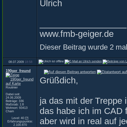
Ulrich
__________________
www.fmb-geiger.de
Dieser Beitrag wurde 2 mal
08.07.2009
18:58
190ger_freund
Grüßdich,
Routinier
Dabei seit:
24.06.2009
ja das mit der Treppe 
Beiträge: 336
Maßstab: 1:8
Wohnort: 93413
das habe ich im CAD 
Cham
Level: 40
[?]
aber wird in real auf jed
Erfahrungspunkte:
2.100.870