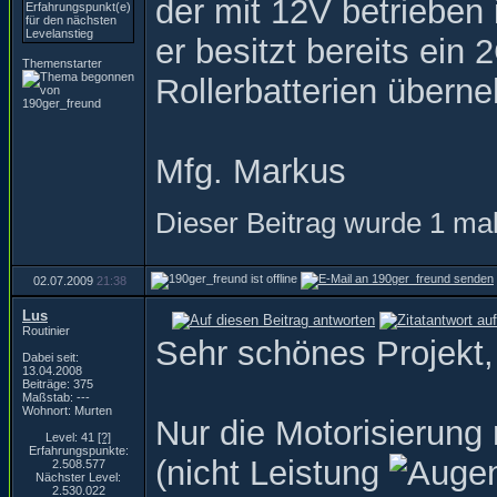
der mit 12V betrieben
er besitzt bereits ein
Themenstarter
Rollerbatterien übern
Mfg. Markus
Dieser Beitrag wurde 1 mal
02.07.2009
21:38
Lus
Routinier
Sehr schönes Projekt, 
Dabei seit:
13.04.2008
Beiträge: 375
Maßstab: ---
Wohnort: Murten
Nur die Motorisierun
Level: 41
[?]
Erfahrungspunkte:
(nicht Leistung
2.508.577
Nächster Level:
2.530.022