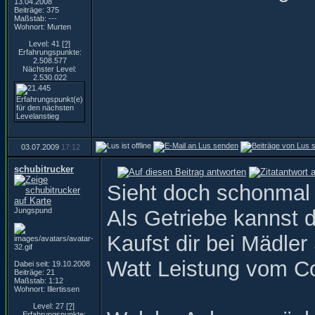
13.04.2008
Beiträge: 375
Maßstab: ---
Wohnort: Murten
Level: 41
[?]
Erfahrungspunkte:
2.508.577
Nächster Level:
2.530.022
03.07.2009
17:12
schubitrucker
Sieht doch schonmal 
Jungspund
Als Getriebe kannst 
Kaufst dir bei Mädle
Watt Leistung vom C
Dabei seit: 19.10.2008
Beiträge: 21
Maßstab: 1:12
Wohnort: Illertissen
Level: 27
[?]
Erfahrungspunkte: