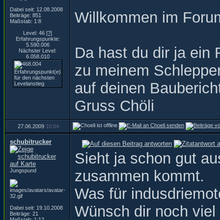
Dabei seit: 12.08.2008
Willkommen im For
Beiträge: 851
Maßstab: 1:8
Level: 46
[?]
Erfahrungspunkte:
5.590.006
Da hast du dir ja ei
Nächster Level:
6.058.010
zu meinem Schlepper.
auf deinen Bauberic
Gruss Chöli
27.06.2009
10:04
schubitrucker
Sieht ja schon gut a
Jungspund
zusammen kommt.
Was für indusdriemo
Wünsch dir noch viel 
Dabei seit: 19.10.2008
Beiträge: 21
Maßstab: 1:12