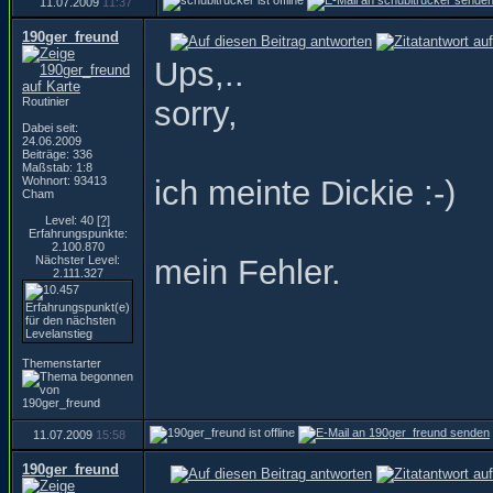
11.07.2009
11:37
190ger_freund
Ups,..
Routinier
sorry,
Dabei seit:
24.06.2009
Beiträge: 336
Maßstab: 1:8
Wohnort: 93413
ich meinte Dickie :-)
Cham
Level: 40
[?]
Erfahrungspunkte:
2.100.870
Nächster Level:
mein Fehler.
2.111.327
Themenstarter
11.07.2009
15:58
190ger_freund