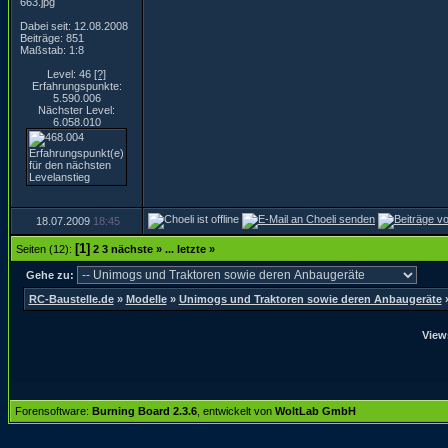
Dabei seit: 12.08.2008
Beiträge: 851
Maßstab: 1:8
Level: 46
[?]
Erfahrungspunkte:
5.590.006
Nächster Level:
6.058.010
18.07.2009
18:45
[1]
Seiten (12):
2
3
nächste »
...
letzte »
Gehe zu:
RC-Baustelle.de
»
Modelle
»
Unimogs und Traktoren sowie deren Anbaugeräte
View
Forensoftware:
Burning Board 2.3.6
, entwickelt von
WoltLab GmbH