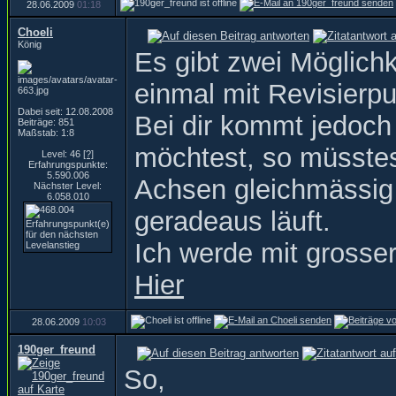
28.06.2009
01:18
Choeli
König
Es gibt zwei Möglichk
einmal mit Revisierp
Dabei seit: 12.08.2008
Bei dir kommt jedoch
Beiträge: 851
Maßstab: 1:8
möchtest, so müsstes
Level: 46
[?]
Erfahrungspunkte:
5.590.006
Achsen gleichmässig 
Nächster Level:
6.058.010
geradeaus läuft.
Ich werde mit grosser
Hier
28.06.2009
10:03
190ger_freund
So,