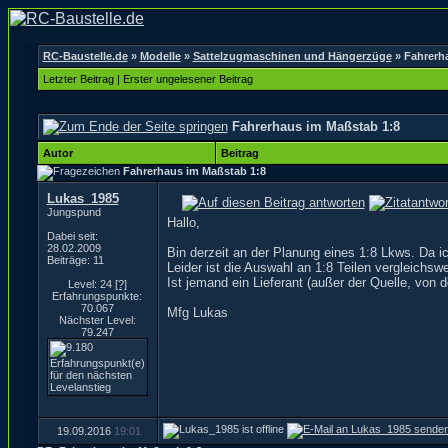
RC-Baustelle.de
»
Modelle
»
Sattelzugmaschinen und Hängerzüge
»
Fahrerh
Letzter Beitrag
|
Erster ungelesener Beitrag
Fahrerhaus im Maßstab 1:8
Autor
Beitrag
Fahrerhaus im Maßstab 1:8
Lukas_1985
Jungspund
Hallo,
Dabei seit:
28.02.2009
Bin derzeit an der Planung eines 1:8 Lkws. Da i
Beiträge: 11
Leider ist die Auswahl an 1:8 Teilen vergleichsw
Ist jemand ein Lieferant (außer der Quelle, von
Level: 24
[?]
Erfahrungspunkte:
70.067
Mfg Lukas
Nächster Level:
79.247
19.09.2016
19:01