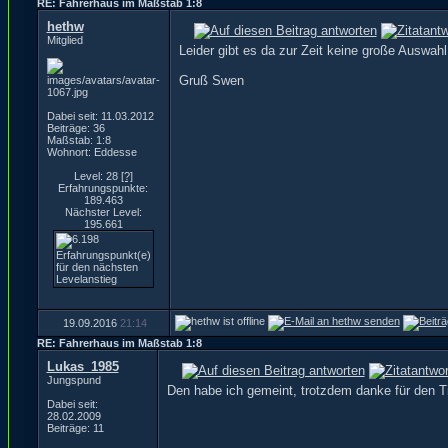
RE: Fahrerhaus im Maßstab 1:8
hethw
Mitglied
Leider gibt es da zur Zeit keine große Auswah
Gruß Swen
Dabei seit: 11.03.2012
Beiträge: 36
Maßstab: 1:8
Wohnort: Eddesse
Level: 28
[?]
Erfahrungspunkte:
189.463
Nächster Level:
195.661
19.09.2016
21:14
RE: Fahrerhaus im Maßstab 1:8
Lukas_1985
Jungspund
Den habe ich gemeint, trotzdem danke für den T
Dabei seit:
28.02.2009
Beiträge: 11