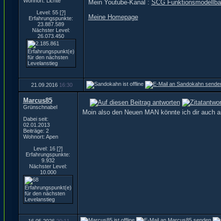
Wohnort: Lichte
Mein Youtube-Kanal :
SCG Funktionsmodellba
Level: 55
[?]
Meine Homepage
Erfahrungspunkte:
23.887.589
Nächster Level:
26.073.450
21.09.2016
16:30
Marcus85
Grünschnabel
Moin also den Neuen MAN könnte ich dir auch a
Dabei seit:
02.01.2013
Beiträge: 2
Wohnort: Apen
Level: 16
[?]
Erfahrungspunkte:
9.932
Nächster Level:
10.000