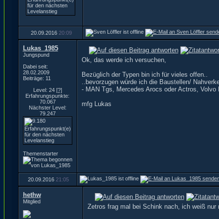
20.09.2016
20:09
Lukas_1985
Jungspund
Ok, das werde ich versuchen,
Dabei seit:
28.02.2009
Bezüglich der Typen bin ich für vieles offen..
Beiträge: 11
..bevorzugen würde ich die Baustellen/ Nahverke
- MAN Tgs, Mercedes Arocs oder Actros, Volvo F
Level: 24
[?]
Erfahrungspunkte:
70.067
mfg Lukas
Nächster Level:
79.247
Themenstarter
20.09.2016
21:05
hethw
Mitglied
Zetros frag mal bei Schink nach, ich weiß nur n