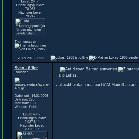
Level: 24
[?]
Erfahrungspunkte:
70.067
Nächster Level:
79.247
Themenstarter
20.09.2016
20:00
Sven Löffler
Routinier
Hallo Lukas,
vielleicht einfach mal bei BAM Modellbau anfra
Dabei seit: 14.01.2006
Beiträge: 270
Maßstab: 1:87
Wohnort: Fulda
Level: 40
[?]
Erfahrungspunkte:
2.027.844
Nächster Level:
2.111.327