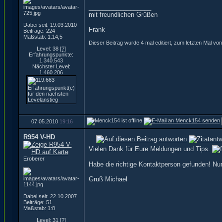
__________________
mit freundlichen Grüßen
Dabei seit: 19.03.2010
Frank
Beiträge: 224
Maßstab: 1:14,5
Dieser Beitrag wurde 4 mal editiert, zum letzten Mal 
Level: 38
[?]
Erfahrungspunkte:
1.340.543
Nächster Level:
1.460.206
07.05.2010
19:16
R954 V-HD
Vielen Dank für Eure Meldungen und Tips.
Eroberer
Habe die richtige Kontaktperson gefunden! Nu
Gruß Michael
Dabei seit: 22.10.2007
Beiträge: 51
Maßstab: 1:8
Level: 31
[?]