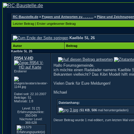
RC-Baustelle.de
»
Fragen und Antworten zu . . . . . .
»
Pläne und Zeichnunge
Letzter Beitrag
|
Erster ungelesener Beitrag
Kaelble SL 26
Autor
Beitrag
Kaelble SL 26
R954 V-HD
Hallo Forumsgemeinde,
ich möchte einen Radalader namens Kaelble S
Eroberer
Bekannten vielleicht? Das Kibri Modell hilft mi
Vielen Dank für Eure Meldungen!
Michael
Dabei seit: 22.10.2007
Beiträge: 51
Maßstab: 1:8
Dateianhang:
Level: 31
[?]
3.jpg
(
51 KB
,
506
mal heruntergeladen)
Erfahrungspunkte:
350.049
Nächster Level:
Dieser Beitrag wurde 1 mal editiert, zum letzten Mal 
369.628