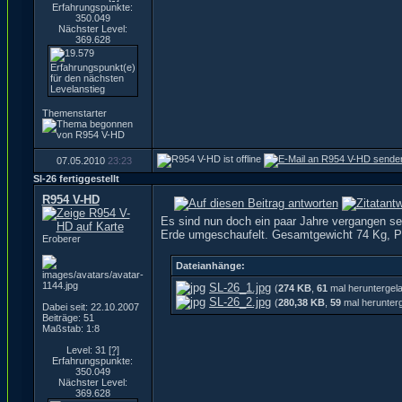
Erfahrungspunkte:
350.049
Nächster Level:
369.628
Themenstarter
07.05.2010
23:23
Sl-26 fertiggestellt
R954 V-HD
Es sind nun doch ein paar Jahre vergangen sei
Erde umgeschaufelt. Gesamtgewicht 74 Kg, P
Eroberer
Dateianhänge:
SL-26_1.jpg
(
274 KB
,
61
mal heruntergel
SL-26_2.jpg
(
280,38 KB
,
59
mal herunter
Dabei seit: 22.10.2007
Beiträge: 51
Maßstab: 1:8
Level: 31
[?]
Erfahrungspunkte:
350.049
Nächster Level:
369.628