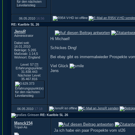
06.05.2010
16:56
RE: Kaelble SL 26
JensR
Administrator
Hi Michael!
Dabei seit:
16.01.2010
Schickes Ding!
Beiträge: 5.265
Maßstab: 1:14,5
Bei ebay gibt es immermalwieder Prospekte vo
Wohnort: England
Level: 57
[?]
Viel Glück
Erfahrungspunkte:
Jens
31.838.443
Nächster Level:
35.467.816
06.05.2010
17:18
RE: Kaelble SL 26
Menck154
Tripel-As
Ja ich habe ein paar Prospekte vom sl26