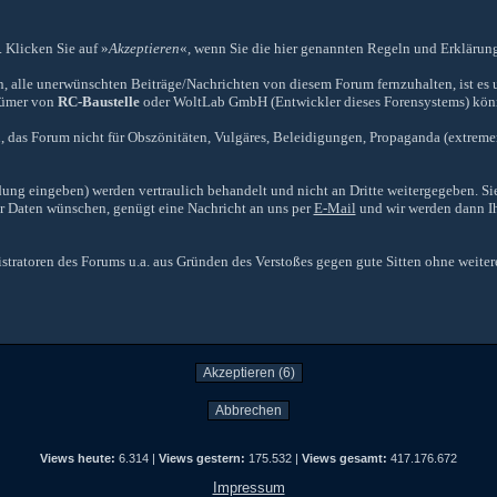
. Klicken Sie auf »
Akzeptieren
«, wenn Sie die hier genannten Regeln und Erklärung
, alle unerwünschten Beiträge/Nachrichten von diesem Forum fernzuhalten, ist es u
ntümer von
RC-Baustelle
oder WoltLab GmbH (Entwickler dieses Forensystems) könne
, das Forum nicht für Obszönitäten, Vulgäres, Beleidigungen, Propaganda (extremer)
dung eingeben) werden vertraulich behandelt und nicht an Dritte weitergegeben. Si
er Daten wünschen, genügt eine Nachricht an uns per
E-Mail
und wir werden dann I
ratoren des Forums u.a. aus Gründen des Verstoßes gegen gute Sitten ohne weiter
Views heute:
6.314 |
Views gestern:
175.532 |
Views gesamt:
417.176.672
Impressum