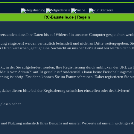
RC-Baustelle.de | Regeln
verstanden, dass Ihre Daten bis auf Widerruf in unserem Computer gespeichert werd
dung eingeben) werden vertraulich behandelt und nicht an Dritte weitergegeben. Si
er Daten wünschen, genügt eine Nachricht an uns per E-Mail und wir werden dann I
, in der Sie aufgefordert werden, Ihre Registrierung durch anklicken der URL zu b
-Mails vom Admin?" auf JA gestellt ist! Anderenfalls kann keine Freischaltungsmail
ung ist nötig! Erst dann können Sie im Forum schreiben. Daher registrieren Sie sic
 daher diesen bitte bei der Registrierung schwächer einstellen oder deaktivieren!
gelesen haben.
und Nutzung anlässlich Ihres Besuchs auf unserer Webseite ist
uns ein wichtiges A