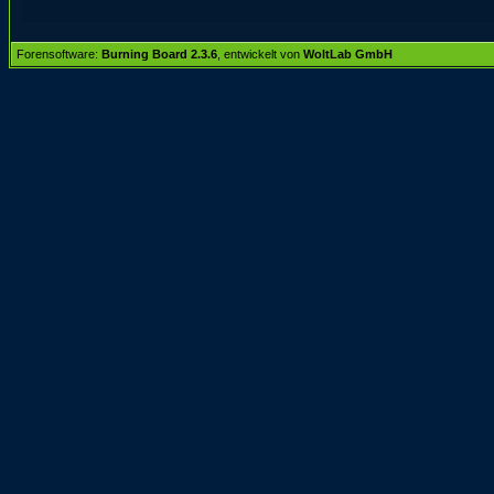
Forensoftware:
Burning Board 2.3.6
, entwickelt von
WoltLab GmbH