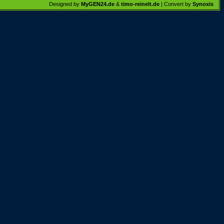
Designed by
MyGEN24.de
&
timo-reinelt.de
| Convert by
Synoxis