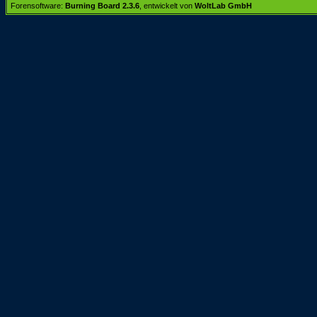
Forensoftware:
Burning Board 2.3.6
, entwickelt von
WoltLab GmbH