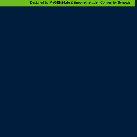
Designed by
MyGEN24.de
&
timo-reinelt.de
| Convert by
Synoxis