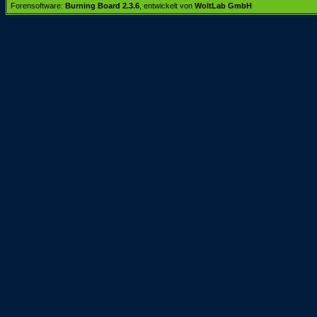
Forensoftware:
Burning Board 2.3.6
, entwickelt von
WoltLab GmbH