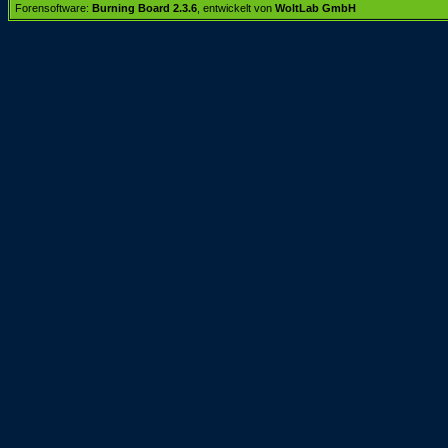
Forensoftware:
Burning Board 2.3.6
, entwickelt von
WoltLab GmbH