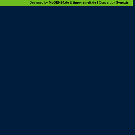
Designed by
MyGEN24.de
&
timo-reinelt.de
| Convert by
Synoxis