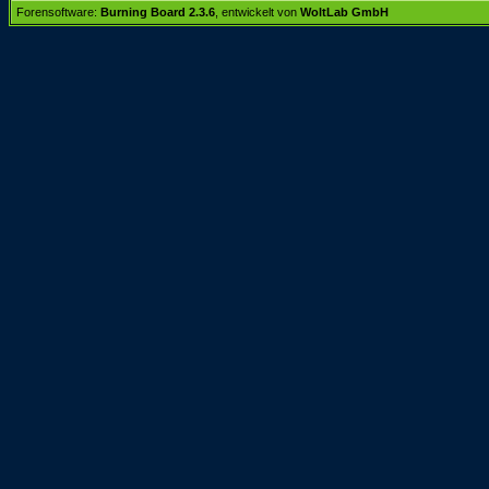
Forensoftware:
Burning Board 2.3.6
, entwickelt von
WoltLab GmbH