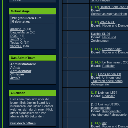
Schürfraupen
[1:12]
Daimler-Benz 3548 
Board:
Geburtstage
Schwerlastzugmaschinen
Wir gratulieren zum
Geburtstag:
[1:12]
Volvo A60H
Board:
Kipper und Dumpe
allround19
(74)
BaggerMartin
(50)
Kaelble SL 26
DOG
(44)
Board:
Pläne und
sw-53
(73)
Zeichnungen
Tobias.G
(34)
vario939
(58)
[1:14,5]
Dresser 830E
Board:
Kipper und Dumpe
Das AdminTeam
[1:14,5]
Le Tourneau L 23
Administratoren:
Board:
Radlader
Admin
Administrator
[1:8]
Claas Xerion 1:8
Christian
Board:
Unimogs und
JensR
Traktoren sowie deren
Anbaugeräte
[1:8]
Liebherr L574
Guckloch
Board:
Radlader
Hier kann man sich über die
letzten Beiträge im Board live
[1:8] Unimog U1300L
informieren, das kleine Fenster
Hauptgetriebe
welches sich durch einen Klick
Board:
Komponenten,
öffnet aktualisiert sich von
Antriebe und Fahrgestelle
alleine alle 60 Sekunden.
[1:14,5]
cat
Guckloch öffnen
Board:
Kipper und Dumpe