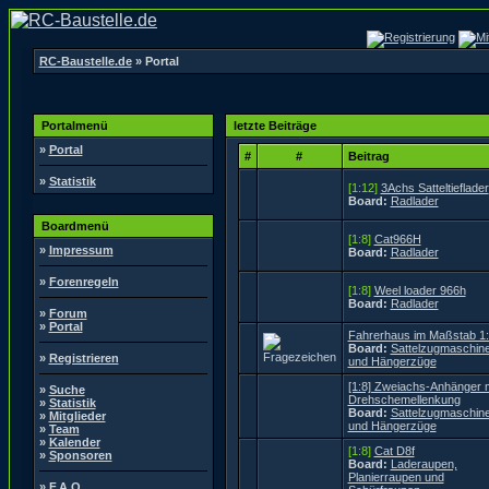
RC-Baustelle.de
» Portal
Portalmenü
letzte Beiträge
»
Portal
#
#
Beitrag
»
Statistik
[1:12]
3Achs Satteltieflader
Board:
Radlader
Boardmenü
[1:8]
Cat966H
»
Impressum
Board:
Radlader
»
Forenregeln
[1:8]
Weel loader 966h
Board:
Radlader
»
Forum
»
Portal
Fahrerhaus im Maßstab 1
Board:
Sattelzugmaschin
»
Registrieren
und Hängerzüge
[1:8] Zweiachs-Anhänger m
»
Suche
Drehschemellenkung
»
Statistik
Board:
Sattelzugmaschin
»
Mitglieder
und Hängerzüge
»
Team
»
Kalender
[1:8]
Cat D8f
»
Sponsoren
Board:
Laderaupen,
Planierraupen und
»
F.A.Q