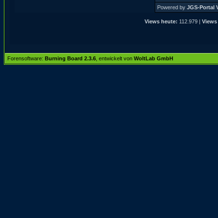
Powered by
JGS-Portal V
Views heute:
112.979 |
Views 
Forensoftware:
Burning Board 2.3.6
, entwickelt von
WoltLab GmbH