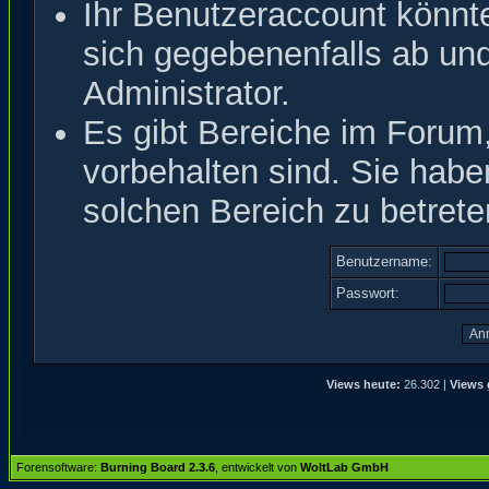
Ihr Benutzeraccount könnt
sich gegebenenfalls ab un
Administrator.
Es gibt Bereiche im Forum
vorbehalten sind. Sie hab
solchen Bereich zu betrete
Benutzername:
Passwort:
Views heute:
26.302 |
Views 
Forensoftware:
Burning Board 2.3.6
, entwickelt von
WoltLab GmbH