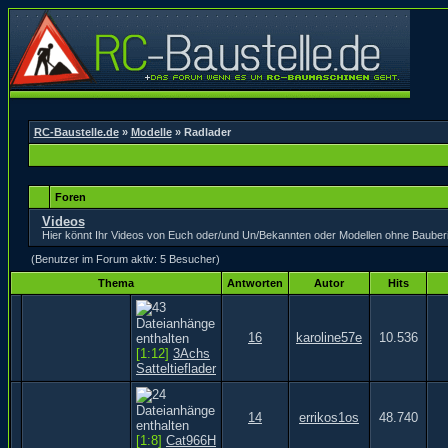
RC-Baustelle.de
»
Modelle
» Radlader
Foren
Videos
Hier könnt Ihr Videos von Euch oder/und Un/Bekannten oder Modellen ohne Bauberic
(Benutzer im Forum aktiv: 5 Besucher)
Thema
Antworten
Autor
Hits
16
karoline57e
10.536
[1:12]
3Achs
Satteltieflader
14
errikos1os
48.740
[1:8]
Cat966H