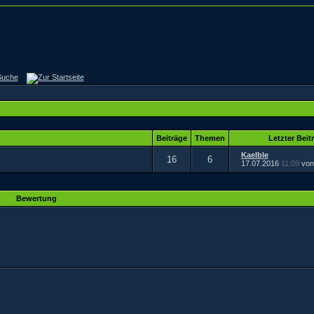
Beiträge
Themen
Letzter Beit
Kaelble
16
6
17.07.2016
11:09
vo
Bewertung