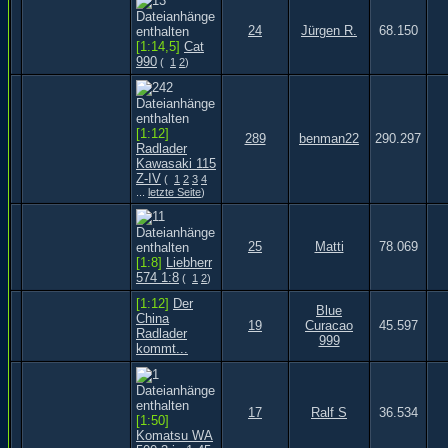
24
Jürgen R.
68.150
[1:14,5]
Cat
990
(
1
2
)
[1:12]
289
benman22
290.297
Radlader
Kawasaki 115
Z-IV
(
1
2
3
4
...
letzte Seite
)
25
Matti
78.069
[1:8]
Liebherr
574 1:8
(
1
2
)
[1:12]
Der
Blue
China
19
Curacao
45.597
Radlader
999
kommt...
17
Ralf S
36.534
[1:50]
Komatsu WA