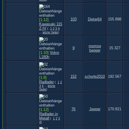
103
Dieter64
155.898
[1:12]
Kawasaki 115
Z-IV
(
1
2
3
4
...
letzte Seite
)
roomse
9
15.327
bagger
[1:10]
Volvo
L180h
152
schorle2010
192.567
[1:8]
Radlader
(
1
2
3
4
...
letzte
Seite
)
76
Jeeper
170.821
[1:12]
Radlader in
Metall
(
1
2
3
4
)