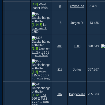
[1:8]
Weel
0
errikos1os
3.469
loader 966h
13
Jürgen R.
113.436
[1:14,5]
Le
Tourneau L
2350
406
L580
378.643
[1:8]
Liebherr
L574
(
1
2
3
4
...
letzte Seite
)
212
Bertus
337.267
[1:8]
Volvo
L150e
(
1
2
3
4
...
letzte Seite
)
187
Baggerkalle
265.083
[1:12]
CAT
966 E Teil2
(
1
2
3
4
...
letzte
Seite
)