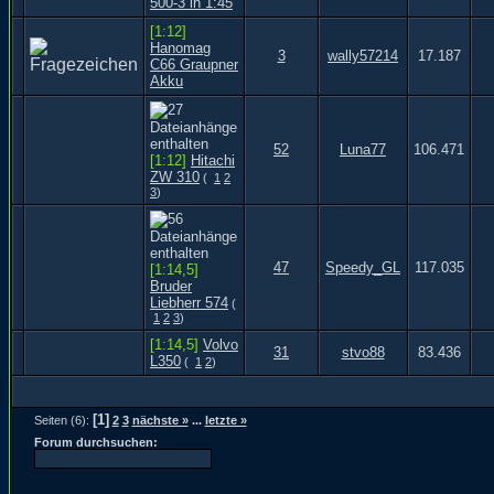
500-3 in 1:45
[1:12]
Hanomag
3
wally57214
17.187
C66 Graupner
Akku
52
Luna77
106.471
[1:12]
Hitachi
ZW 310
(
1
2
3
)
47
Speedy_GL
117.035
[1:14,5]
Bruder
Liebherr 574
(
1
2
3
)
[1:14,5]
Volvo
31
stvo88
83.436
L350
(
1
2
)
[1]
Seiten (6):
2
3
nächste »
...
letzte »
Forum durchsuchen: